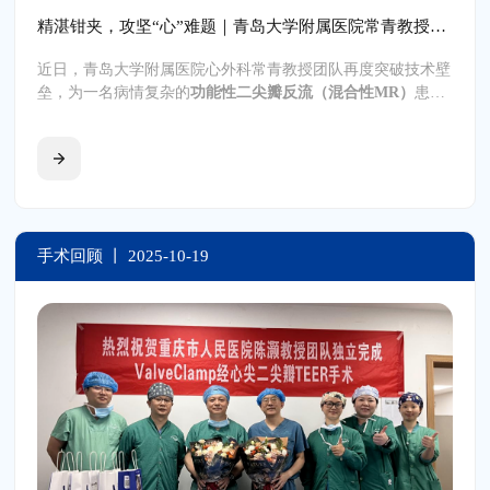
精湛钳夹，攻坚“心”难题｜青岛大学附属医院常青教授团队突破多支架+低射血分数高危限制，TA-TEER术重塑生命“心”希望
近日，青岛大学附属医院心外科常青教授团队再度突破技术壁
垒，为一名病情复杂的
功能性二尖瓣反流（混合性MR）
患者
成功实施经心尖二尖瓣缘对缘修复术（
TA-TEER
）。该患者
术前不仅植入多枚支架，且心功能严重受损（低射血分数），
属于临床治疗中的
高危难题
。手术中，团队凭借精准的术前评
估、娴熟的介入操作，实现了二尖瓣反流的理想修复。术后患
者反流症状完全消失，心功能恢复良好。此次手术的成功，不
仅为同类高危患者提供了有效治疗路径，更标志着
青岛大学附
属医院
在二尖瓣反流介入治疗领域的技术水平再攀新阶。
手术回顾 丨
2025-10-19