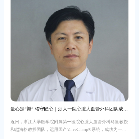
量心定“瓣” 格守匠心｜浙大一院心脏大血管外科团队成功完成高难度经心尖TEER手术
近日，浙江大学医学院附属第一医院心脏大血管外科
马量教授
和
赵海格教授团队，运用国产
ValveClamp®系统，成功为一名
80岁高龄原发性二尖瓣反流患者完成一例高难度交界病变的经