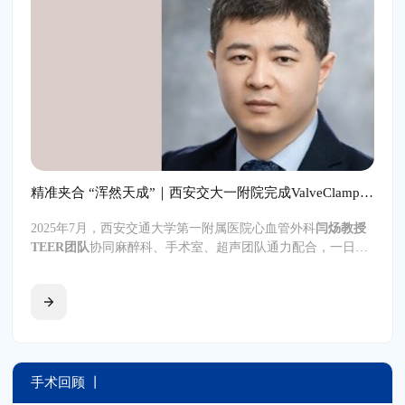
精准夹合 “浑然天成”｜西安交大一附院完成ValveClamp® TEER纯交界病例反流修复，手术再上新台阶
2025年7月，西安交通大学第一附属医院心血管外科
闫炀教授
TEER团队
协同麻醉科、手术室、超声团队通力配合，一日内
成功完成两例二尖瓣经导管修复术（TEER）。其中一例为典
®
型的三区交界病变，采用国产二尖瓣夹系统ValveClamp
II型
夹完成修复，用时短，夹完之后反流消失，夹子与交界融为一
体，形成一个大单孔，术中表现优异，夹合效果堪称“浑然天
成”。
手术回顾 丨