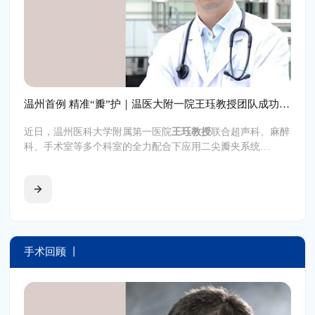
温州首例 精准“瓣”护｜温医大附一院王珏教授团队成功应用ValveClamp® 成功完成经心尖TEER手术
近日，温州医科大学附属第一医院
王珏教授
联合超声科、麻醉
科、手术室等多个科室的全力配合下应用二尖瓣夹系统
®
（ValveClamp
）为一位高龄高危重度二尖瓣反流患者成功完
成温州首例经心尖介入二尖瓣修复手术（TA-TEER），这例
手术是在心脏不停跳的情况进行二尖瓣夹合，提升患者心脏供
血能力，具有“低外科损伤”与“高效即刻治愈”的特点，这例手
术同时也是温州医科大学附属第一医院王珏教授使用
®
ValveClamp
经心尖二尖瓣夹系统独立完成的高难度的挑战型
手术回顾 丨
DMR病例。