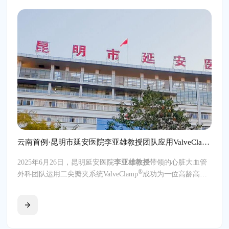
云南首例·昆明市延安医院李亚雄教授团队应用ValveClamp+J-Valve独立完成省首例经心尖TEER+TAVI一站式手术
2025年6月26日，昆明延安医院
李亚雄教授
带领的心脏大血管
®
外科团队运用二尖瓣夹系统ValveClamp
成功为一位高龄高危
二尖瓣脱垂伴、腱索断裂伴主动脉重度关闭不全患者实施了二
尖瓣缘对缘修复手术（TEER）+经导管主动脉瓣置换术
（TAVI）。此次手术也是云南省本土团队昆明延安医院心脏
大血管外科独立完成的云南省首例经心尖TAVI+TEER一站式
手术。