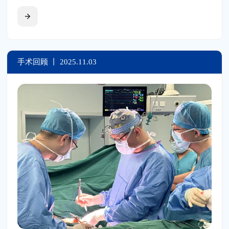
心尖二尖瓣缘对缘修复术（TA-TEER）。此次手术通过微创
心尖入路精确夹合二尖瓣脱垂瓣叶，不仅顺利减轻了重度瓣膜
返流，还有效保障了患者术后心功能，术后恢复良好，充分展
示了TA-TEER技术在高龄及复杂病例中的临床应用潜力。
手术回顾 丨
2025.11.03